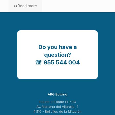
Read more
Do you have a
question?
☏ 955 544 004
ARG Bottling
Industrial Estate El PIBO
Av. Mairena del Aljarafe, 7
41110 - Bollullos de la Mitación