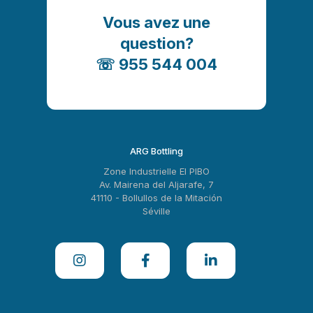
Vous avez une
question?
☏ 955 544 004
ARG Bottling
Zone Industrielle El PIBO
Av. Mairena del Aljarafe, 7
41110 - Bollullos de la Mitación
Séville